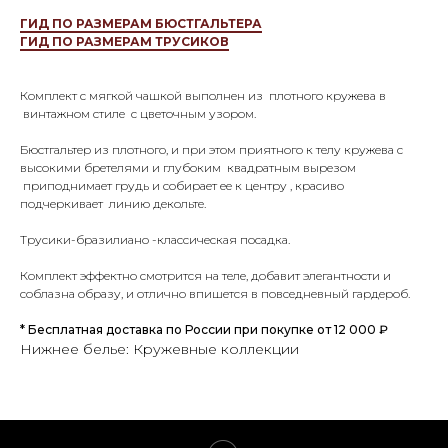
ГИД ПО РАЗМЕРАМ БЮСТГАЛЬТЕРА
ГИД ПО РАЗМЕРАМ ТРУСИКОВ
Комплект с мягкой чашкой выполнен из плотного кружева в
винтажном стиле с цветочным узором.
Бюстгальтер из плотного, и при этом приятного к телу кружева с
высокими бретелями и глубоким квадратным вырезом
приподнимает грудь и собирает ее к центру , красиво
подчеркивает линию декольте.
Трусики-бразилиано -классическая посадка.
Комплект эффектно смотрится на теле, добавит элегантности и
соблазна образу, и отлично впишется в повседневный гардероб.
* Бесплатная доставка по России при покупке от 12 000 ₽
Нижнее белье: Кружевные коллекции